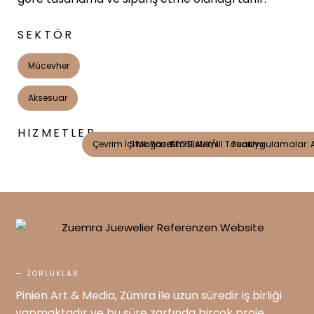
SEKTÖR
Mücevher
Aksesuar
HIZMETLER
Çevrim İçi Mağaza
Stok Yönetim Sistemi
SEO
SEA
UX/UI Tasarımı
Fuar
Uygulamalar: A
— ZORLUKLAR
Pinien Art & Media, Zümra ile uzun süredir iş birliği
yapmaktadır ve bu süre zarfında birçok proje